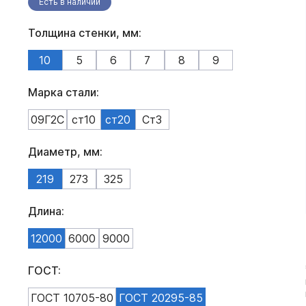
Есть в наличии
Толщина стенки, мм:
10
5
6
7
8
9
Марка стали:
09Г2С
ст10
ст20
Ст3
Диаметр, мм:
219
273
325
Длина:
12000
6000
9000
ГОСТ:
ГОСТ 10705-80
ГОСТ 20295-85