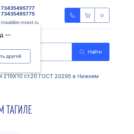
73435495777
73435495775
ntagil@m-invest.ru
од —
Найти
ть другой
я 219Х10 ст.20 ГОСТ 20295 в Нижнем
М ТАГИЛЕ