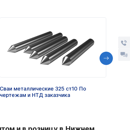
Сваи металлические 325 ст10 По
Труб
чертежам и НТД заказчика
ППУ
птом и в розницу в Нижнем