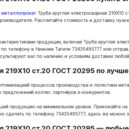
ь металлопрокат
Труба круглая электросварная 219Х10 с
 производителя. Рассчитайте стоимость и доставку нуж
рактеристиками продукции, включая Труба круглая элек
по телефону в Нижнем Тагиле 73435495777 или отправл
нсультируют вас по наличию и условиям доставки любой
я 219Х10 ст.20 ГОСТ 20295 по лучше
птимизацией процессов производства и логистики мета
х предложений коллег, партнёров и конкурентов.
ашей продукцию на минимальном уровне. Приезжайте на
но сделать по телефону 73435495777, здесь же можно 
я 219Х10 ст.20 ГОСТ 20295
—
любые 