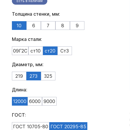
Есть в наличии
Толщина стенки, мм:
10
6
7
8
9
Марка стали:
09Г2С
ст10
ст20
Ст3
Диаметр, мм:
219
273
325
Длина:
12000
6000
9000
ГОСТ:
ГОСТ 10705-80
ГОСТ 20295-85