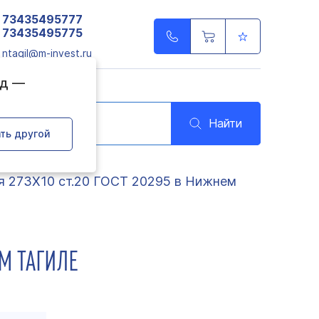
73435495777
73435495775
ntagil@m-invest.ru
од —
Найти
ть другой
я 273Х10 ст.20 ГОСТ 20295 в Нижнем
ЕМ ТАГИЛЕ