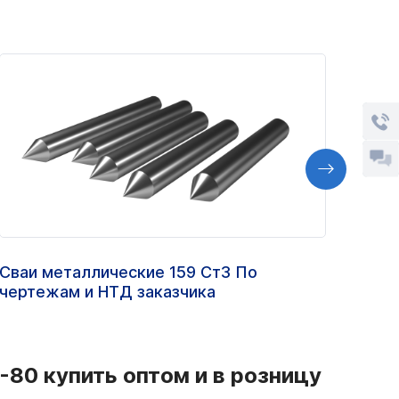
Сваи металлические 159 Ст3 По
Труб
чертежам и НТД заказчика
ст.1
-80 купить оптом и в розницу