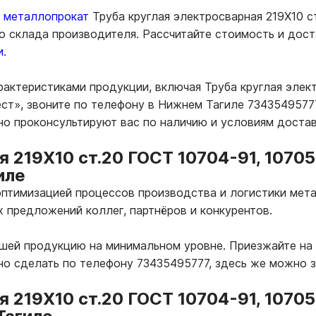
ь металлопрокат
Труба круглая электросварная 219Х10 с
со склада производителя. Рассчитайте стоимость и дос
и.
рактеристиками продукции, включая Труба круглая элект
ст», звоните по телефону в Нижнем Тагиле 73435495777
вно проконсультируют вас по наличию и условиям доста
я 219Х10 ст.20 ГОСТ 10704-91, 1070
иле
птимизацией процессов производства и логистики мета
х предложений коллег, партнёров и конкурентов.
ашей продукцию на минимальном уровне. Приезжайте на
но сделать по телефону 73435495777, здесь же можно 
я 219Х10 ст.20 ГОСТ 10704-91, 1070