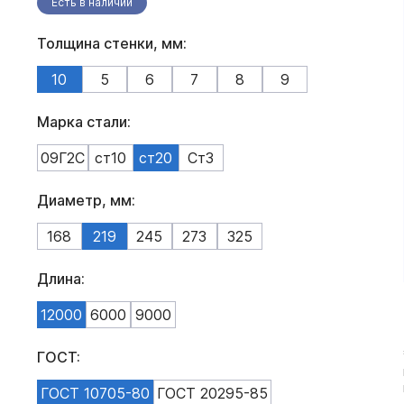
Есть в наличии
Толщина стенки, мм:
10
5
6
7
8
9
Марка стали:
09Г2С
ст10
ст20
Ст3
Диаметр, мм:
168
219
245
273
325
Длина:
12000
6000
9000
ГОСТ:
ГОСТ 10705-80
ГОСТ 20295-85