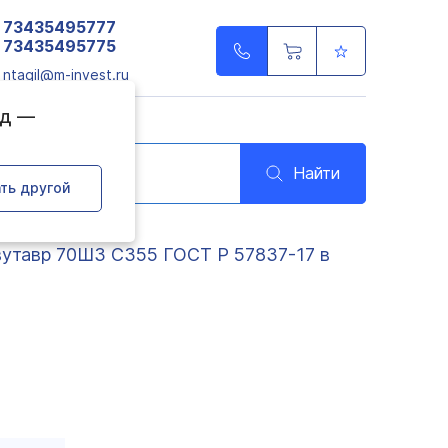
73435495777
73435495775
ntagil@m-invest.ru
од —
Найти
ть другой
утавр 70Ш3 С355 ГОСТ Р 57837-17 в