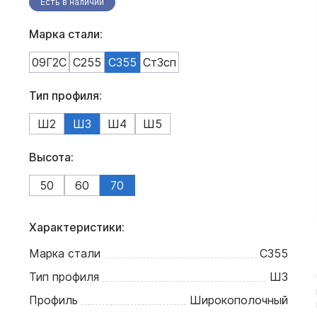
Есть в наличии
Марка стали:
09Г2С
С255
С355
Ст3сп
Тип профиля:
Ш2
Ш3
Ш4
Ш5
Высота:
50
60
70
Характеристики:
Марка стали
С355
Тип профиля
Ш3
Профиль
Широкополочный