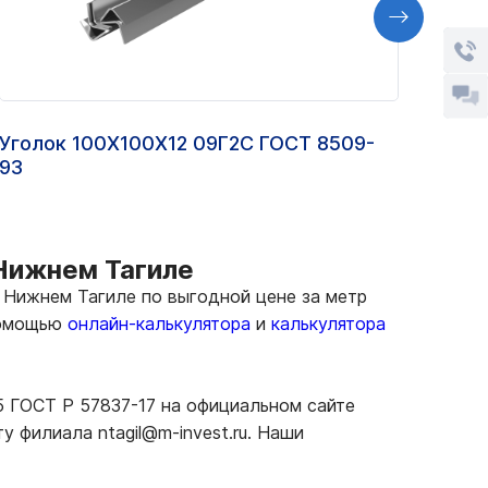
Уголок 100Х100Х12 09Г2С ГОСТ 8509-
Швел
93
ГОС
 Нижнем Тагиле
Нижнем Тагиле по выгодной цене за метр
 помощью
онлайн-калькулятора
и
калькулятора
5 ГОСТ Р 57837-17 на официальном сайте
 филиала ntagil@m-invest.ru. Наши