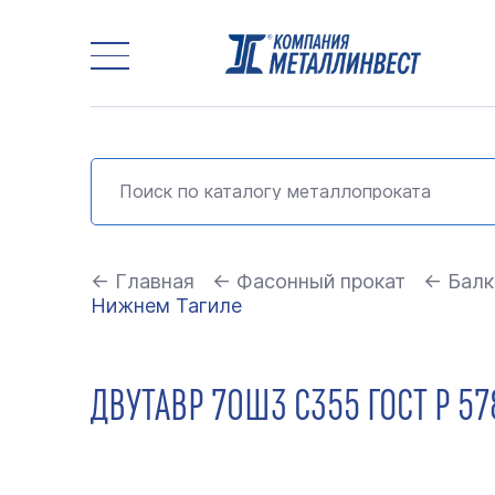
← Главная
← Фасонный прокат
← Балк
Нижнем Тагиле
ДВУТАВР 70Ш3 С355 ГОСТ Р 5