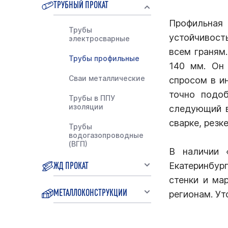
ТРУБНЫЙ ПРОКАТ
Профильная
Трубы
устойчивост
электросварные
всем граням
Трубы профильные
140 мм. Он 
Сваи металлические
спросом в и
точно подо
Трубы в ППУ
изоляции
следующий в
сварке, резк
Трубы
водогазопроводные
(ВГП)
В наличии 
ЖД ПРОКАТ
Екатеринбур
стенки и ма
МЕТАЛЛОКОНСТРУКЦИИ
регионам. Ут