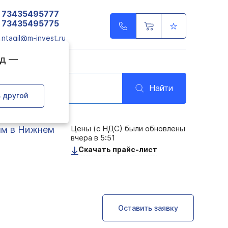
73435495777
73435495775
ntagil@m-invest.ru
од —
Найти
 другой
Цены (с НДС) были обновлены
мм в Нижнем
вчера в 5:51
Скачать прайс-лист
Оставить заявку