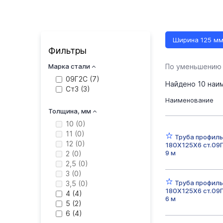
Ширина 125 м
Фильтры
60х40 мм
Марка стали
По уменьшению
09Г2С (
7
)
120х80 мм
Найдено
10
наим
Ст3 (
3
)
Наименование
180х80 мм
Толщина, мм
Ширина 50 мм
10 (
0
)
11 (
0
)
Труба профиль
Ширина 150 м
12 (
0
)
180Х125Х6 ст.09
9 м
2 (
0
)
Ст3сп/пс
2,5 (
0
)
3 (
0
)
8 мм
Труба профиль
9 мм
3,5 (
0
)
180Х125Х6 ст.09
4 (
4
)
6 м
5 (
2
)
Неоцинкованн
6 (
4
)