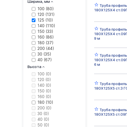
7 (
0
)
60х60х4
6
Ширина, мм
Труба профиль
8 (
0
)
100 (
80
)
180Х125Х4 ст.09
9 (
0
)
100х100х4
120 (
131
)
125 (
10
)
150х150х5
140 (
110
)
Труба профиль
150 (
33
)
180Х125Х4 ст.09
120х80х5
160 (
86
)
9 м
180 (
37
)
80х40х3
200 (
44
)
30 (
35
)
Труба профиль
40 (
67
)
180Х125Х4 ст.09
6 м
50 (
10
)
Высота
60 (
28
)
100 (
0
)
80 (
146
)
120 (
0
)
Труба профиль
140 (
0
)
180Х125Х5 ст.3 
150 (
0
)
160 (
0
)
180 (
10
)
200 (
0
)
Труба профиль
30 (
0
)
180Х125Х5 ст.09
40 (
0
)
50 (
0
)