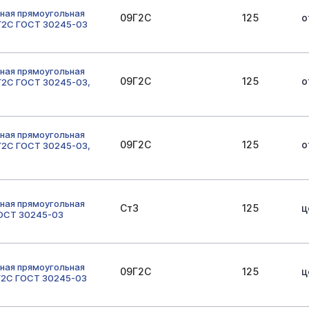
0х60х3
80х80х6
80х80х3
80х80х4
80х80х5
ная прямоугольная
09Г2С
125
о
Г2С ГОСТ 30245-03
120х120х5
120х120х4
120х120х3
140х140х6
140х
150х150х8
150х150х4
200х200х10
200х200х5
20
ная прямоугольная
09Г2С
125
о
Г2С ГОСТ 30245-03,
120х80х4
120х80х6
160х80х5
160х140
160х80х4
ная прямоугольная
09Г2С
125
о
Г2С ГОСТ 30245-03,
ная прямоугольная
Ст3
125
ц
ГОСТ 30245-03
ная прямоугольная
09Г2С
125
ц
Г2С ГОСТ 30245-03