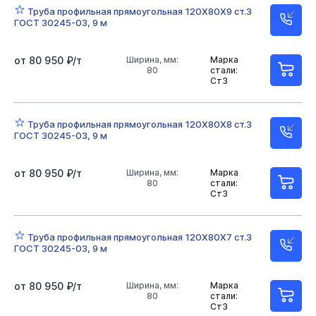
Длина 6000 мм
40х40х4
40х40х3
40х40х2
Труба профильная прямоугольная 120Х80Х9 ст.3
ГОСТ 30245-03, 9 м
50х50х4
50х50х3
60х60х4
60х60х3
от 80 950 ₽/т
Ширина, мм:
Марка
80х80х6
80х80х3
80х80х4
80х80х5
80
стали:
Ст3
100х100х5
100х100х6
100х100х3
100х100х4
Труба профильная прямоугольная 120Х80Х8 ст.3
120х120х5
120х120х4
120х120х3
140х140х6
ГОСТ 30245-03, 9 м
140х140х8
140х140х5
140х140х4
150х150х6
от 80 950 ₽/т
Ширина, мм:
Марка
80
стали:
150х150х5
150х150х8
150х150х4
Ст3
200х200х10
200х200х5
200х200х6
Труба профильная прямоугольная 120Х80Х7 ст.3
200х200х8
100х4
120х6
120х80х5
ГОСТ 30245-03, 9 м
120х80х4
120х80х6
160х80х5
160х140
от 80 950 ₽/т
Ширина, мм:
Марка
80
стали:
160х80х4
100х200х6
200х120
80х40
Ст3