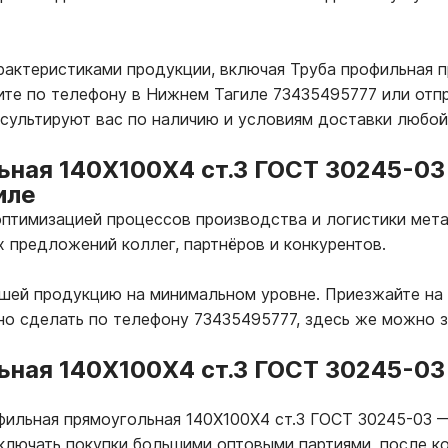
рактеристиками продукции, включая Труба профильная 
те по телефону в Нижнем Тагиле 73435495777 или отпр
нсультируют вас по наличию и условиям доставки любой
ьная 140Х100Х4 ст.3 ГОСТ 30245-03 
иле
птимизацией процессов производства и логистики мета
х предложений коллег, партнёров и конкурентов.
ашей продукцию на минимальном уровне. Приезжайте на
но сделать по телефону 73435495777, здесь же можно 
ьная 140Х100Х4 ст.3 ГОСТ 30245-03
офильная прямоугольная 140Х100Х4 ст.3 ГОСТ 30245-03
ключать покупки большими оптовыми партиями, после к