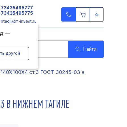
73435495777
73435495775
ntagil@m-invest.ru
од —
Найти
ть другой
 140Х100Х4 ст.3 ГОСТ 30245-03 в
03 В НИЖНЕМ ТАГИЛЕ