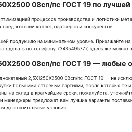
0Х2500 08сп/пс ГОСТ 19 по лучшей 
птимизацией процессов производства и логистики мета
х предложений коллег, партнёров и конкурентов.
ашей продукцию на минимальном уровне. Приезжайте на
но сделать по телефону 73435495777, здесь же можно 
50Х2500 08сп/пс ГОСТ 19
—
любые о
однокатаный 2,5Х1250Х2500 08сп/пс ГОСТ 19
—
не исклю
купки большими оптовыми партиями, после которых те 
ны на склад в кратчайшие сроки, пожалуйста, уточняйт
ши менеджеры предложат вам лучшие варианты поставк
ны дополнительные условия.