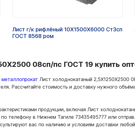
Лист г/к рифлёный 10Х1500Х6000 Ст3сп
ГОСТ 8568 ром
0Х2500 08сп/пс ГОСТ 19 купить опт
ь металлопрокат
Лист холоднокатаный 2,5Х1250Х2500 08
теля. Рассчитайте стоимость и доставку нужного объё
рактеристиками продукции, включая Лист холоднокатан
по телефону в Нижнем Тагиле 73435495777 или отправл
нсультируют вас по наличию и условиям доставки любой