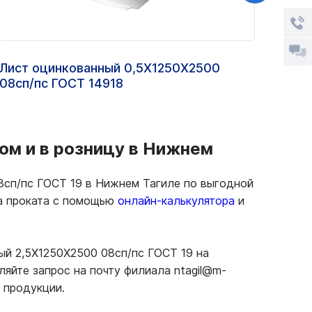
Лист оцинкованный 0,5Х1250Х2500
Прос
08сп/пс ГОСТ 14918
ом и в розницу в Нижнем
сп/пс ГОСТ 19 в Нижнем Тагиле по выгодной
ма проката с помощью
онлайн-калькулятора
и
ый 2,5Х1250Х2500 08сп/пс ГОСТ 19 на
яйте запрос на почту филиала ntagil@m-
 продукции.