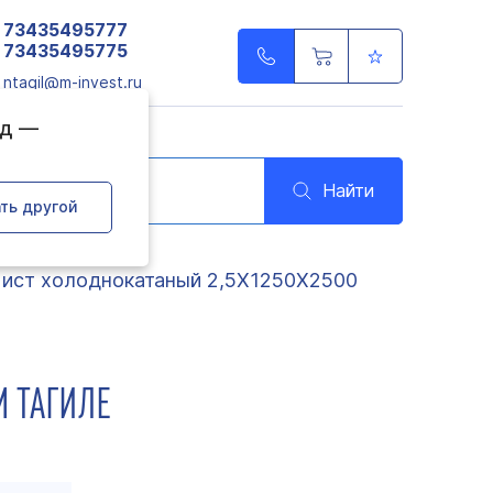
73435495777
73435495775
ntagil@m-invest.ru
од —
Найти
ть другой
ист холоднокатаный 2,5Х1250Х2500
М ТАГИЛЕ