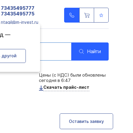
73435495777
73435495775
ntagil@m-invest.ru
од —
Найти
 другой
Цены (с НДС) были обновлены
сегодня в 6:47
Скачать прайс-лист
Оставить заявку