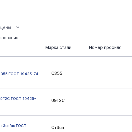
 цены
енования
Марка стали
Номер профиля
С355
С355 ГОСТ 19425-74
09Г2С ГОСТ 19425-
09Г2С
Ст3сп/пс ГОСТ
Ст3сп