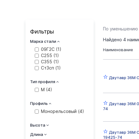
По уменьшению
Фильтры
Найдено
4
наим
Марка стали
09Г2С (
1
)
Наименование
С255 (
1
)
С355 (
1
)
Ст3сп (
1
)
Двутавр 36М 
Тип профиля
М (
4
)
Профиль
Двутавр 36М 
74
Монорельсовый (
4
)
Высота
Двутавр 36М 
Длина
19425-74